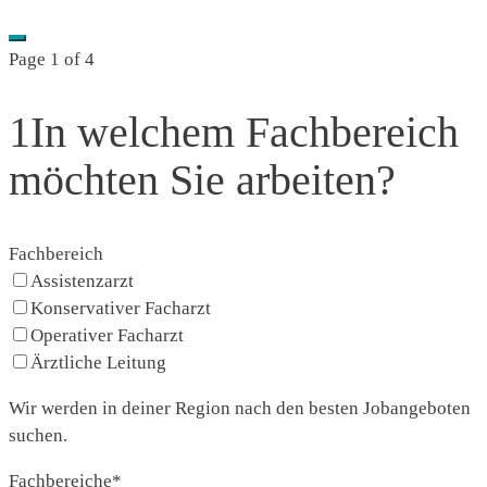
Bewerbung
Page
1
of 4
Augenheilkunde
1
In welchem Fachbereich
möchten Sie arbeiten?
Fachbereich
Assistenzarzt
Konservativer Facharzt
Operativer Facharzt
Ärztliche Leitung
Wir werden in deiner Region nach den besten Jobangeboten
suchen.
Fachbereiche
*